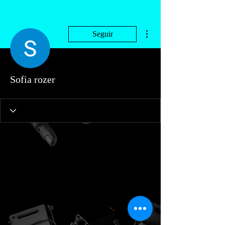
Más acciones
Seguir
Sofia rozer