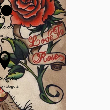
nada
iurna
cación
ro / Bogotá