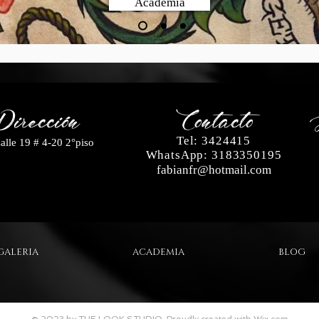
Academia
Dirección
Contacto
Tel: 3424415
lle 19 # 4-20 2°piso
WhatsApp: 3183350195
fabianfr@hotmail.com
GALERIA
ACADEMIA
BLOG