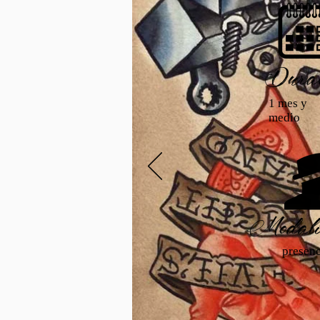
Durac
1 mes y
medio
Modali
presenc