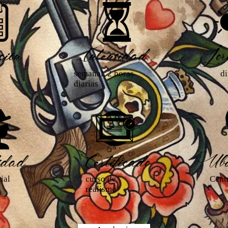
ión
Intensidad
Jor
semanal, 2 horas
d
diarias
dad
Certificado
Ubi
ial
curso de
Cent
realismo