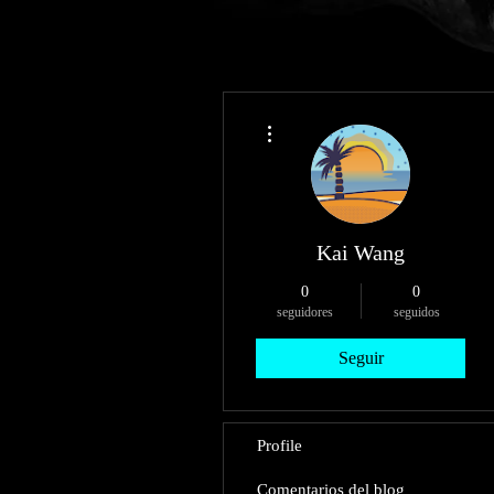
Más acciones
Kai Wang
0
0
seguidores
seguidos
Seguir
Profile
Comentarios del blog