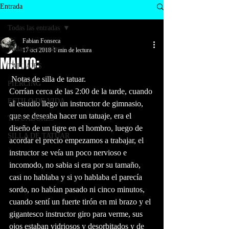
Entrada
Todas las entradas
Fabian Fonseca
Todas las entradas
17 oct 2018
1 min de lectura
MALITO:
TATUAJES
 Notas de silla de tatuar.
PIERCING
Corrían cerca de las 2:00 de la tarde, cuando 
ESTILO DE VIDA
al estudio llego un instructor de gimnasio, 
que se deseaba hacer un tatuaje, era el 
TATUADORES
diseño de un tigre en el hombro, luego de 
SILLA DE TATUAR
acordar el precio empezamos a trabajar, el 
instructor se veía un poco nervioso e 
incomodo, no sabia si era por su tamaño, 
casi no hablaba y si yo hablaba el parecía 
sordo, no habían pasado ni cinco minutos, 
cuando sentí un fuerte tirón en mi brazo y el 
gigantesco instructor giro para verme, sus 
ojos estaban vidriosos y desorbitados y de 